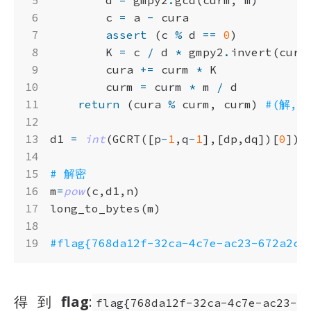
c
=
a
-
cura
assert
(
c
%
d
==
0
)
K
=
c
/
d
*
gmpy2
.
invert
(
curm
cura
+=
curm
*
K
curm
=
curm
*
m
/
d
return
(
cura
%
curm
,
curm
)
#(解,
d1
=
int
(
GCRT
([
p
-
1
,
q
-
1
],[
dp
,
dq
])[
0
])
# 解密
m
=
pow
(
c
,
d1
,
n
)
long_to_bytes
(
m
)
#flag{768da12f-32ca-4c7e-ac23-672a2cd
得到
flag
:
flag{768da12f-32ca-4c7e-ac23-