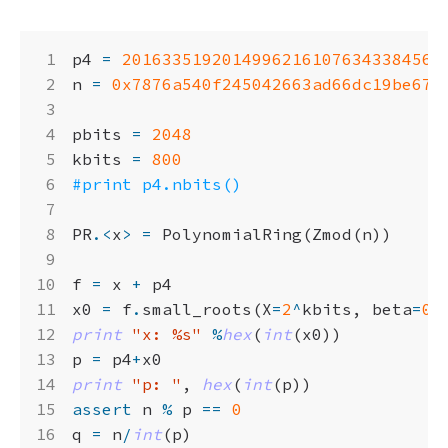
p4
=
20163351920149962161076343384566
n
=
0x7876a540f245042663ad66dc19be671
pbits
=
2048
kbits
=
800
#print p4.nbits()
PR
.<
x
>
=
PolynomialRing
(
Zmod
(
n
))
f
=
x
+
p4
x0
=
f
.
small_roots
(
X
=
2
^
kbits
,
beta
=
0.
print
"x: 
%s
"
%
hex
(
int
(
x0
))
p
=
p4
+
x0
print
"p: "
,
hex
(
int
(
p
))
assert
n
%
p
==
0
q
=
n
/
int
(
p
)