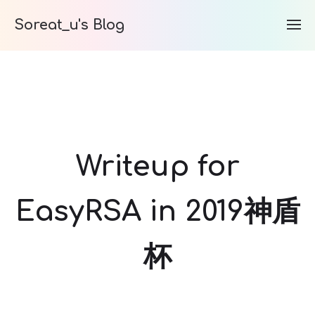
Soreat_u's Blog
Writeup for
EasyRSA in 2019神盾
杯