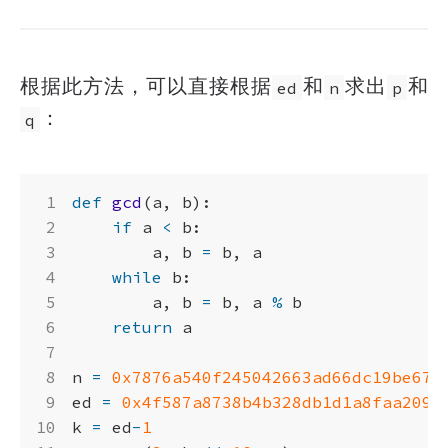
根据此方法，可以直接根据
和
求出
和
ed
n
p
：
q
def
gcd
(
a
,
b
):
if
a
<
b
:
a
,
b
=
b
,
a
while
b
:
a
,
b
=
b
,
a
%
b
return
a
n
=
0x7876a540f245042663ad66dc19be671
ed
=
0x4f587a8738b4b328db1d1a8faa2093
k
=
ed
-
1