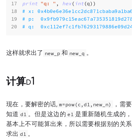
print
"q: "
,
hex
(
int
(
q
))
# x: 0x4b0e6e36e1cc2dc871cbaba9a1ba6e
# p:  0x9fb979c15eac67a735351819d2783
# q:  0xc112ef7c1fb76293179886e09d24d
这样就求出了
和
。
new_p
new_q
计算d1
现在，要解密的话,
，需要
m=pow(c,d1,new_n)
知道
。但是这边的
是重新随机生成的，
d1
e1
基本上不可能算出来，所以需要根据别的关系
求出
。
d1