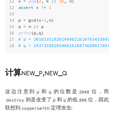
x
=
pow
(
2
,
k
//
16
,
n
)
assert
x
!=
1
p
=
gcd
(
x
-
1
,
n
)
q
=
n
//
p
print
(
p
,
q
)
# p = 2016335192014996216107634338456
# q = 2437333029546016108756880174914
计算new_p,new_q
这边注意到
和
的位数是
位，而
p
q
2048
则是改变了
和
的低
位，因此
destroy
p
q
800
联想到
定理攻击:
coppersmith