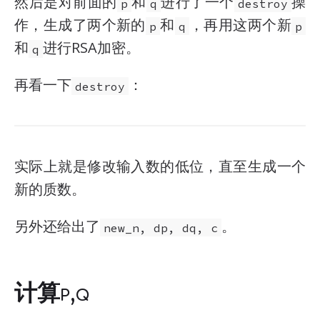
然后是对前面的
和
进行了一个
操
p
q
destroy
作，生成了两个新的
和
，再用这两个新
p
q
p
和
进行RSA加密。
q
再看一下
：
destroy
实际上就是修改输入数的低位，直至生成一个
新的质数。
另外还给出了
。
new_n, dp, dq, c
计算p,q