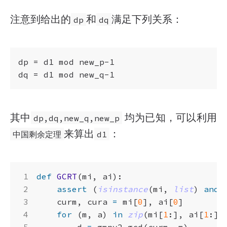
注意到给出的
和
满足下列关系：
dp
dq
dp = d1 mod new_p-1

其中
均为已知，可以利用
dp,dq,new_q,new_p
来算出
：
中国剩余定理
d1
def
GCRT
(
mi
,
ai
):
assert
(
isinstance
(
mi
,
list
)
and
curm
,
cura
=
mi
[
0
],
ai
[
0
]
for
(
m
,
a
)
in
zip
(
mi
[
1
:],
ai
[
1
:])
d
=
gmpy2
.
gcd
(
curm
,
m
)